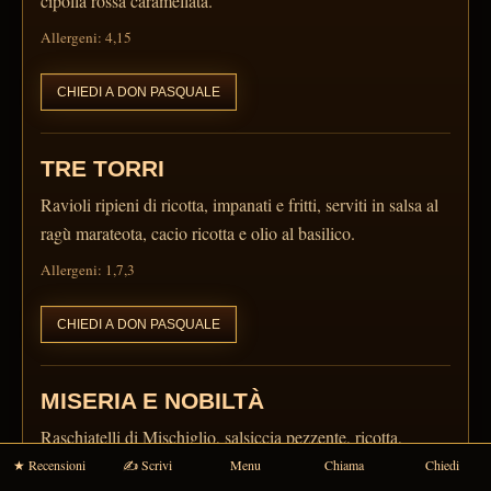
cipolla rossa caramellata.
Allergeni: 4,15
CHIEDI A DON PASQUALE
TRE TORRI
Ravioli ripieni di ricotta, impanati e fritti, serviti in salsa al
ragù marateota, cacio ricotta e olio al basilico.
Allergeni: 1,7,3
CHIEDI A DON PASQUALE
MISERIA E NOBILTÀ
Raschiatelli di Mischiglio, salsiccia pezzente, ricotta,
zafferano, uvetta e finocchietto selvatico.
★ Recensioni
✍ Scrivi
Menu
Chiama
Chiedi